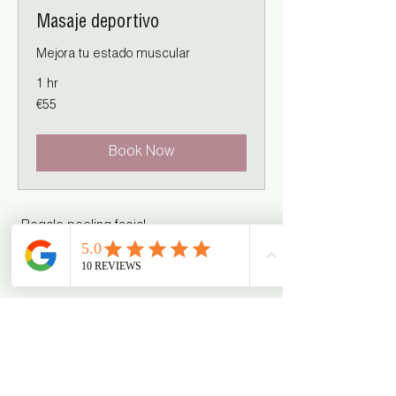
Masaje deportivo
Mejora tu estado muscular
1 hr
55
€55
euros
Book Now
Regalo peeling facial