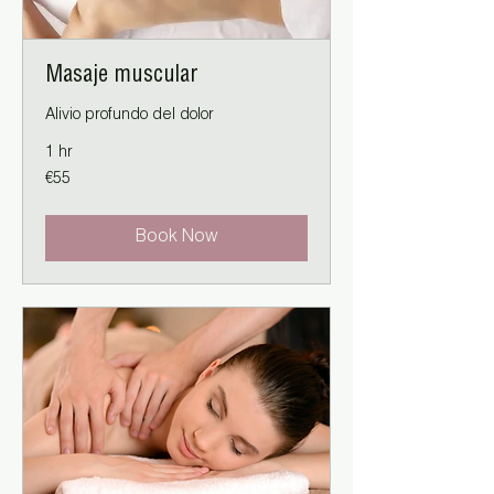
Masaje muscular
Alivio profundo del dolor
1 hr
55
€55
euros
Book Now