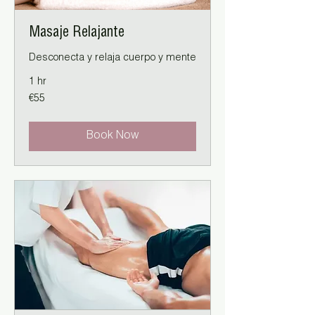
Masaje Relajante
Desconecta y relaja cuerpo y mente
1 hr
55
€55
euros
Book Now