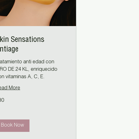
kin Sensations
ntiage
ratamiento anti edad con
RO DE 24 KL, enriquecido
on vitaminas A, C, E.
ead More
80
ros
Book Now