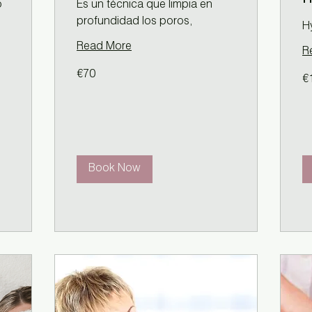
o
Es un técnica que limpia en
profundidad los poros,
H
Read More
R
70
12
€70
euros
€
eu
Book Now