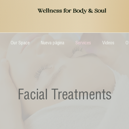
Wellness for Body & Soul
Our Space
Nueva página
Services
Videos
O
Facial Treatments