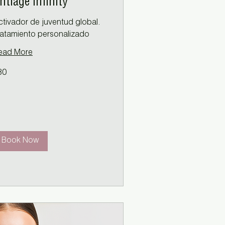
ntiage Infinity
ctivador de juventud global.
ratamiento personalizado
ead More
80
ros
Book Now