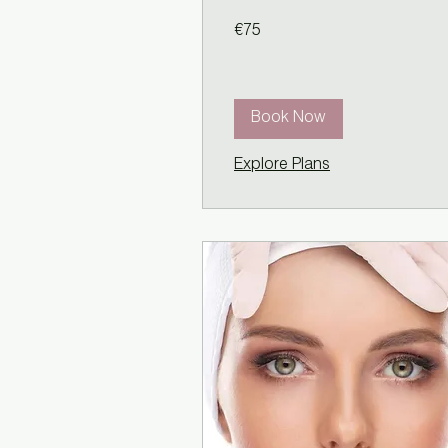
75
€75
euros
Book Now
Explore Plans