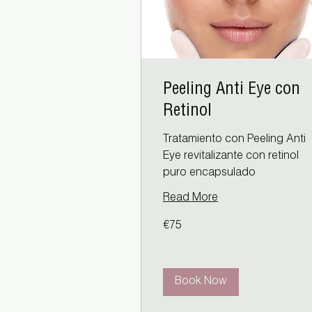
Peeling Anti Eye con
Retinol
Tratamiento con Peeling Anti
Eye revitalizante con retinol
puro encapsulado
Read More
75
€75
euros
Book Now