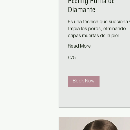
Peeling Punta de
Diamante
Es una técnica que succiona 
limpia los poros, eliminando
capas muertas de la piel.
Read More
75
€75
euros
Book Now