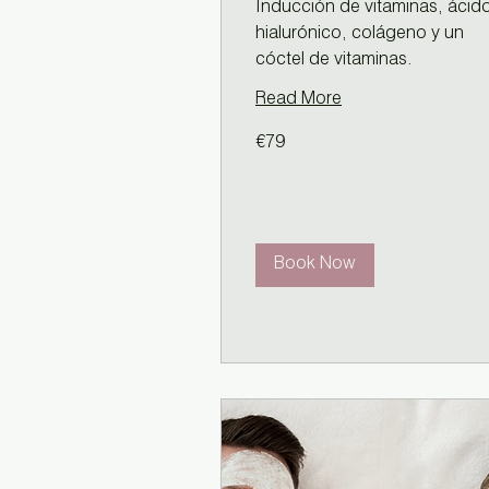
Inducción de vitaminas, ácid
hialurónico, colágeno y un
cóctel de vitaminas.
Read More
79
€79
euros
Book Now