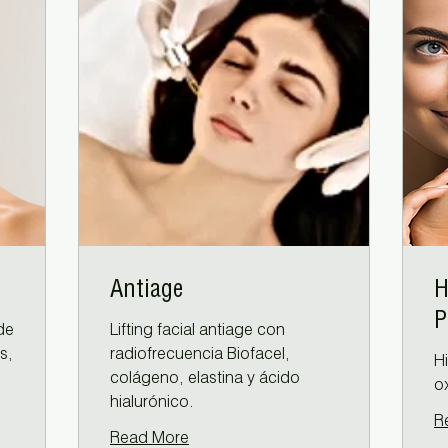
Antiage
H
P
de
Lifting facial antiage con
s,
radiofrecuencia Biofacel,
H
colágeno, elastina y ácido
o
hialurónico.
R
Read More