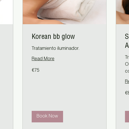
Korean bb glow
S
A
Tratamiento iluminador.
T
Read More
O
75
€75
euros
c
R
80
€
eu
Book Now