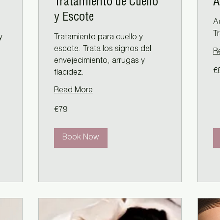
Tratamiento de Cuello
A
y Escote
A
T
y
Tratamiento para cuello y
escote. Trata los signos del
R
envejecimiento, arrugas y
80
€
flacidez.
eu
Read More
79
€79
euros
Book Now