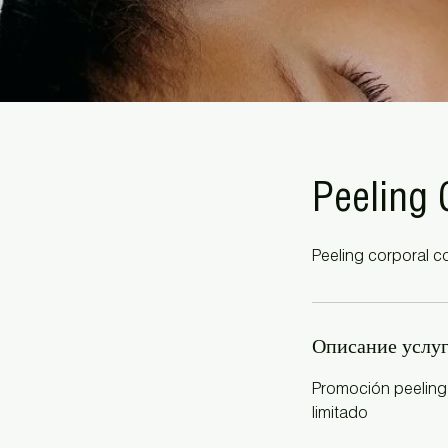
Peeling 
Peeling corporal c
Описание услу
Promoción peeling 
limitado