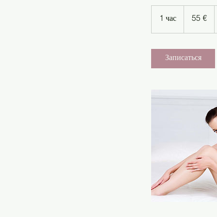
55
евро
1 час
1
55 €
ч
а
Записаться