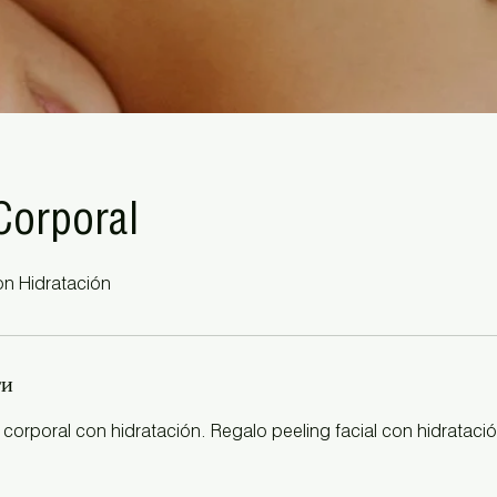
Corporal
on Hidratación
ги
corporal con hidratación. Regalo peeling facial con hidrataci