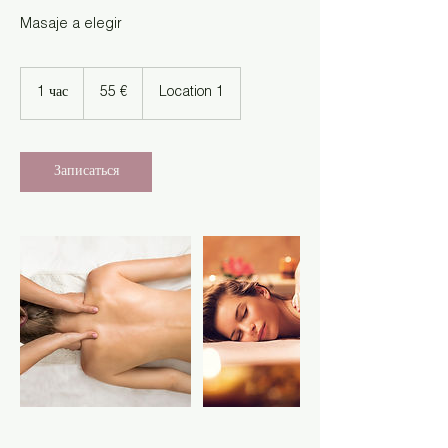
Masaje a elegir
55
евро
1 час
1
55 €
Location 1
ч
а
Записаться