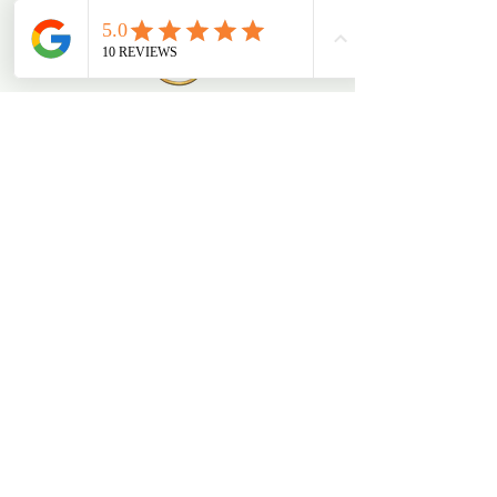
Contacto
Carrer de Bailén, 141, Barcelona,
Spain
931 812 534 - 677 108
306
info.bodymax10@gmail.com