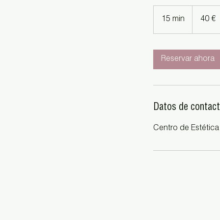
40
euros
15 min
1
40 €
5
m
Reservar ahora
i
n
Datos de contac
Centro de Estética