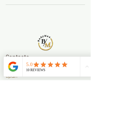
Contacto
Carrer de Bailén, 141, Barcelona,
Spain
931 812 534 - 677 108
306
info.bodymax10@gmail.com