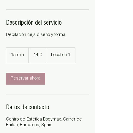
Descripción del servicio
Depilación ceja diseño y forma
14
euros
15 min
1
14 €
Location 1
5
m
i
Reservar ahora
n
Datos de contacto
Centro de Estética Bodymax, Carrer de
Bailèn, Barcelona, Spain