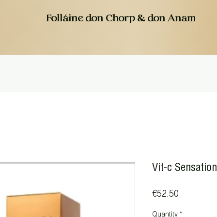
Folláine don Chorp & don Anam
Ár Spás
Nueva página
Seirbhísí
Físeáin
Tairis
Vit-c Sensation
Price
€52.50
Quantity
*