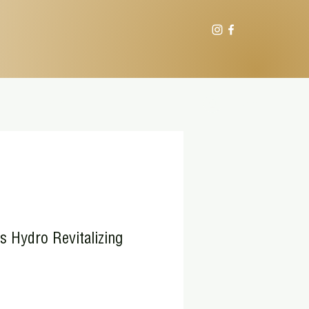
cintí
Más
Entrar
s Hydro Revitalizing